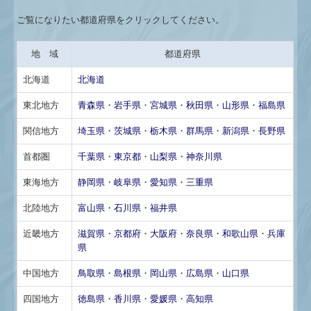
FX4クラウド
ご覧になりたい都道府県をクリックしてください。
補助金・助成金・融資情報
地 域
都道府県
関与先向け融資商品ご紹介
北海道
北海道
経営者お役立ち情報
東北地方
青森県
・
岩手県
・
宮城県
・
秋田県
・
山形県
・
福島県
関信地方
埼玉県
・
茨城県
・
栃木県
・
群馬県
・
新潟県
・
長野県
TKCシステムQ&A
首都圏
千葉県
・
東京都
・
山梨県
・
神奈川県
経営革新等支援機関とは
東海地方
静岡県
・
岐阜県
・
愛知県
・
三重県
個人情報保護方針
北陸地方
富山県
・
石川県
・
福井県
戦略財務情報システム
近畿地方
滋賀県
・
京都府
・
大阪府
・
奈良県
・
和歌山県
・
兵庫
県
継続MASシステム
中国地方
鳥取県
・
島根県
・
岡山県
・
広島県
・
山口県
戦略販売・購買情報システム
四国地方
徳島県
・
香川県
・
愛媛県
・
高知県