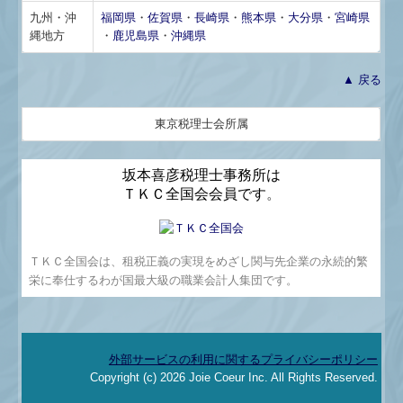
戦略給与情報システム
九州・沖
福岡県
・
佐賀県
・
長崎県
・
熊本県
・
大分県
・
宮崎県
縄地方
・
鹿児島県
・
沖縄県
建設業用会計情報DB
▲ 戻る
社長メニューASP版
金融機関の皆様へ
東京税理士会所属
坂本喜彦税理士事務所は
ＴＫＣ全国会会員です
。
ＴＫＣ全国会は、租税正義の実現をめざし関与先企業の永続的繁
栄に奉仕するわが国最大級の職業会計人集団です。
外部サービスの利用に関するプライバシーポリシー
Copyright (c) 2026 Joie Coeur Inc. All Rights Reserved.