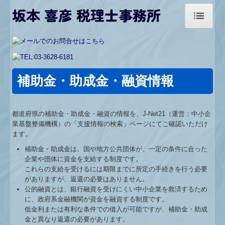
坂本 喜彦 税理士事務所
トップページ
お知らせ
補助金・助成金・融資情報
事務所紹介
経営理念
都道府県の補助金・助成金・融資の情報を、J-Net21（運営：中小企
業基盤整備機構）の「支援情報の検索」ページにてご確認いただけ
アクセス
ます。
補助金・助成金は、国や地方公共団体が、一定の条件に合った
業務案内
企業や団体に資金を支給する制度です。
これらの支給を受けるには期限までに所定の手続きを行う必要
お問合せ
がありますが、返還の必要はありません。
公的融資とは、銀行融資を受けにくい中小企業を救済するため
料金について
に、政府系金融機関が資金を融資する制度です。
低金利または有利な条件での借入が可能ですが、補助金・助成
リンク集
金と異なり返還の必要があります。