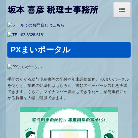
坂本 喜彦 税理士事務所
トップページ
お知らせ
PXまいポータル
事務所紹介
経営理念
アクセス
手間のかかる給与明細書等の配付や年末調整業務。PXまいポータル
を使うと、業務の効率化はもちろん、書類のペーパーレス化を実現
できます。さらに、マイナンバー管理もできるため、給与事務にか
業務案内
かる負担を大幅に軽減できます。
お問合せ
料金について
リンク集