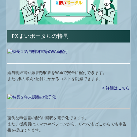
FX4クラウド
補助金・助成金・融資情報
関与先向け融資商品ご紹介
PXまいポータルの特長
経営者お役立ち情報
TKCシステムQ&A
経営革新等支援機関とは
給与明細書や源泉徴収票をWebで安全に配付できます。
また､紙の印刷･配付にかかるコストを削減できます。
個人情報保護方針
> 詳細はこちら
戦略財務情報システム
継続MASシステム
面倒な申告書の配付･回収を電子化できます。
また、従業員はスマホやパソコンから、いつでもどこからでも申告
戦略販売・購買情報システム
書を提出できます。